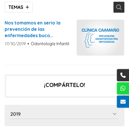
TEMAS
Nos tomamos en serio la
prevención de las
enfermedades buco
dentales? Entrevista
17/10/2019
Odontología Infantil
radiofónica de Carlos
Herrera
¡COMPÁRTELO!
2019