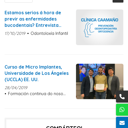
Estamos serios á hora de
previr as enfermidades
bucodentais? Entrevista
radiofónica a Carlos Herrera
17/10/2019
Odontoloxía Infantil
Curso de Micro Implantes,
Universidade de Los Ángeles
(UCCLA) EE. UU.
28/04/2019
Formación continua do noso
equipo