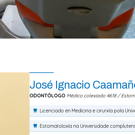
José Ignacio Caamañ
ODONTÓLOGO
Médico colexiado 4618 / Esto
Licenciado en Medicina e cirurxía pola Un
Estomatoloxía na Universidade complutens