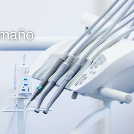
amaño