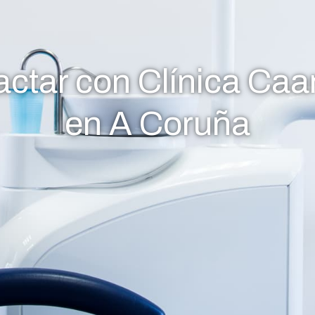
actar con Clínica Ca
en A Coruña